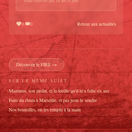
Vente réservée aux 18 ans et plus
0
0
Retour aux actualités
Découvrir le FIRE
→
SUR LE MÊME SUJET
Maminus, son jardin, et la feuille qu'il m'a fallu six ans
Faire du rhum à Marseille, et pas juste le vendre
Nos bouteilles, on les remplit à la main